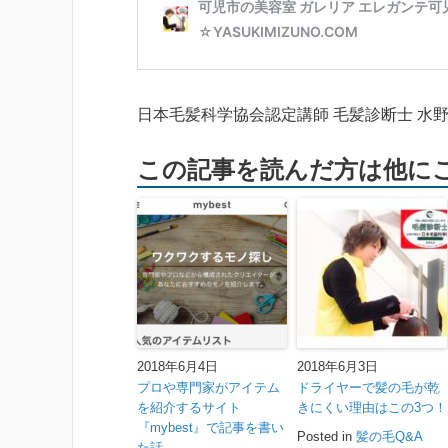
日本毛髪科学協会認定講師 毛髪診断士 水
この記事を読んだ方は他に
2018年6月4日
2018年6月3日
プロや専門家がアイテム
ドライヤーで髪の毛が乾
を紹介するサイト
きにくい理由はこの3つ！
『mybest』で記事を書い
Posted in
髪の毛Q&A
た話。