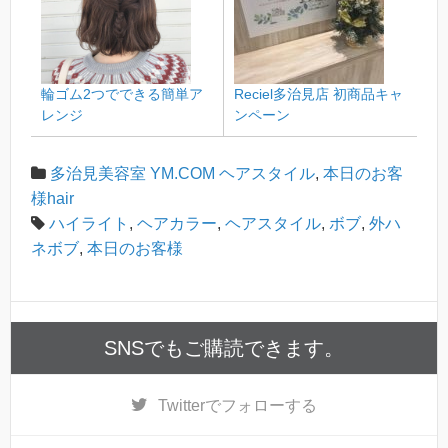
輪ゴム2つでできる簡単ア
Reciel多治見店 初商品キャ
レンジ
ンペーン
多治見美容室 YM.COM ヘアスタイル
,
本日のお客
様hair
ハイライト
,
ヘアカラー
,
ヘアスタイル
,
ボブ
,
外ハ
ネボブ
,
本日のお客様
SNSでもご購読できます。
Twitter
でフォローする