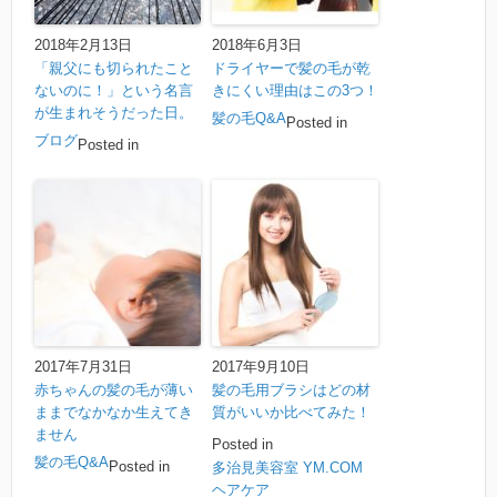
2018年2月13日
2018年6月3日
「親父にも切られたこと
ドライヤーで髪の毛が乾
ないのに！」という名言
きにくい理由はこの3つ！
が生まれそうだった日。
髪の毛Q&A
Posted in
ブログ
Posted in
2017年7月31日
2017年9月10日
赤ちゃんの髪の毛が薄い
髪の毛用ブラシはどの材
ままでなかなか生えてき
質がいいか比べてみた！
ません
Posted in
髪の毛Q&A
Posted in
多治見美容室 YM.COM
ヘアケア